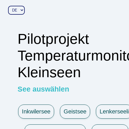
Pilotprojekt
Temperaturmonito
Kleinseen
See auswählen
Inkwilersee
Geistsee
Lenkerseeli